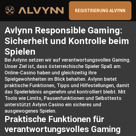
REGISTRIERUNG ALVYNN
Avlynn Responsible Gaming:
Sicherheit und Kontrolle beim
Spielen
Bei Avlynn setzen wir auf verantwortungsvolles Gaming.
Unser Ziel ist, dass österreichische Spieler Spaß am
Online-Casino haben und gleichzeitig ihre
Spielgewohnheiten im Blick behalten. Avlynn bietet
praktische Funktionen, Tipps und Hilfestellungen, damit
das Spielerlebnis angenehm und kontrolliert bleibt. Mit
Tools wie Limits, Pausenfunktionen und Selbsttests
unterstützt Avlynn Casino ein sicheres und
ausgewogenes Spielen.
Praktische Funktionen für
verantwortungsvolles Gaming